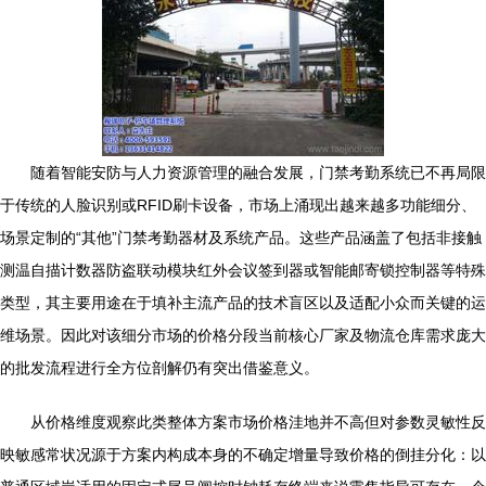
随着智能安防与人力资源管理的融合发展，门禁考勤系统已不再局限
于传统的人脸识别或RFID刷卡设备，市场上涌现出越来越多功能细分、
场景定制的“其他”门禁考勤器材及系统产品。这些产品涵盖了包括非接触
测温自描计数器防盗联动模块红外会议签到器或智能邮寄锁控制器等特殊
类型，其主要用途在于填补主流产品的技术盲区以及适配小众而关键的运
维场景。因此对该细分市场的价格分段当前核心厂家及物流仓库需求庞大
的批发流程进行全方位剖解仍有突出借鉴意义。
从价格维度观察此类整体方案市场价格洼地并不高但对参数灵敏性反
映敏感常状况源于方案内构成本身的不确定增量导致价格的倒挂分化：以