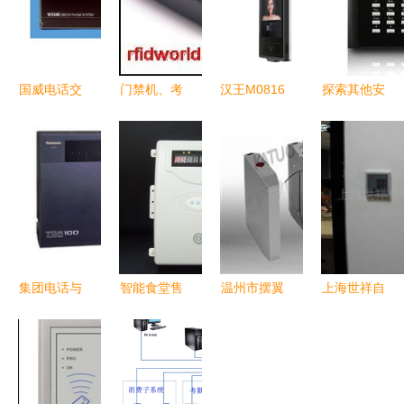
国威电话交
门禁机、考
汉王M0816
探索其他安
换机与广州
勤机与读卡
人脸识别考
全、防护领
门禁考勤方
器全解析
勤门禁机
域中的门禁
案 规格、
门禁考勤厂
室外智能打
考勤创新方
型号与价格
家产品介绍
卡的首选方
案
解析
与价格参考
案
集团电话与
智能食堂售
温州市摆翼
上海世祥自
其他门禁考
饭系统选购
闸产品与门
动化工业设
勤系统的融
指南 价
禁考勤系统
备门禁考勤
合应用分析
格、型号与
行业分析
系统产品列
功能详解
表及其应用