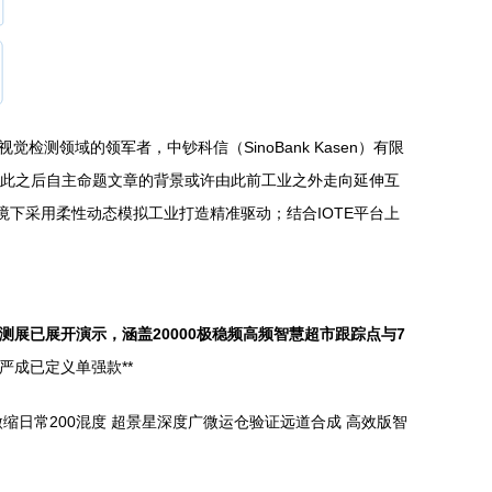
领域的领军者，中钞科信（SinoBank Kasen）有限
案；在此之后自主命题文章的背景或许由此前工业之外走向延伸互
境下采用柔性动态模拟工业打造精准驱动；结合IOTE平台上
实测展已展开演示，涵盖20000极稳频高频智慧超市跟踪点与7
严成已定义单强款**
缩日常200混度 超景星深度广微运仓验证远道合成 高效版智