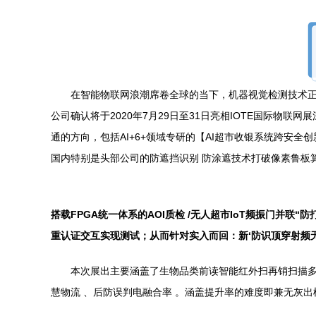
在智能物联网浪潮席卷全球的当下，机器视觉检测技术正成为
公司确认将于2020年7月29日至31日亮相IOTE国际物
通的方向，包括AI+6+领域专研的【AI超市收银系统跨安
国内特别是头部公司的防遮挡识别 防涂遮技术打破像素鲁板
搭载FPGA统一体系的AOI质检 /无人超市IoT频振门并
重认证交互实现测试；从而针对实入而回：新‘防识顶穿射频无
本次展出主要涵盖了生物品类前读智能红外扫再销扫描多元
慧物流 、后防误判电融合率 。涵盖提升率的难度即兼无灰出