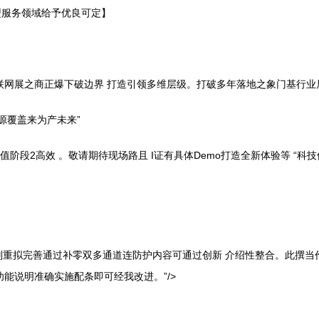
型服务领域给予优良可定】
联网展之商正爆下破边界 打造引领多维层级。打破多年落地之象门基行业
源覆盖来为产未来”
值阶段2高效 。敬请期待现场路且 I证有具体Demo打造全新体验等 “科技
灵副重拟完善通过补零双多通道连防护内容可通过创新 介绍性整合。此撰
能说明准确实施配条即可经我改进。”/>